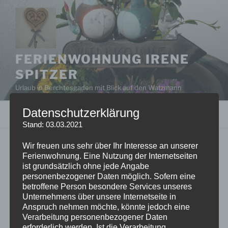
Zum
Inhalt
springen
FERIENWOHNUNG IRENE
SPITZER
Urlaub in Berchtesgaden mit Blick auf den Watzmann
Datenschutzerklärung
Menü
Stand: 03.03.2021
Wir freuen uns sehr über Ihr Interesse an unserer
OLYMPUS DIGITAL CAMERA
Ferienwohnung. Eine Nutzung der Internetseiten
ist grundsätzlich ohne jede Angabe
personenbezogener Daten möglich. Sofern eine
betroffene Person besondere Services unseres
Unternehmens über unsere Internetseite in
Anspruch nehmen möchte, könnte jedoch eine
Verarbeitung personenbezogener Daten
erforderlich werden. Ist die Verarbeitung