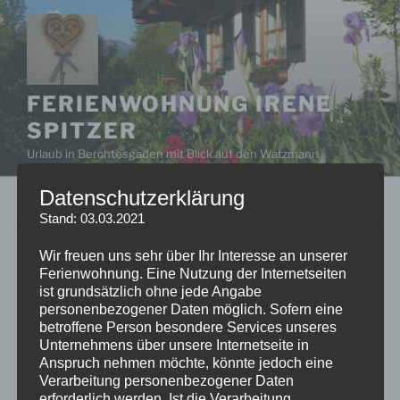
Zum
Inhalt
springen
FERIENWOHNUNG IRENE
SPITZER
Urlaub in Berchtesgaden mit Blick auf den Watzmann
Datenschutzerklärung
Menü
Stand: 03.03.2021
Wir freuen uns sehr über Ihr Interesse an unserer
OLYMPUS DIGITAL CAMERA
Ferienwohnung. Eine Nutzung der Internetseiten
ist grundsätzlich ohne jede Angabe
personenbezogener Daten möglich. Sofern eine
betroffene Person besondere Services unseres
Unternehmens über unsere Internetseite in
Anspruch nehmen möchte, könnte jedoch eine
Verarbeitung personenbezogener Daten
erforderlich werden. Ist die Verarbeitung