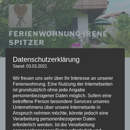
Zum
Inhalt
springen
FERIENWOHNUNG IRENE
SPITZER
Urlaub in Berchtesgaden mit Blick auf den Watzmann
Datenschutzerklärung
Menü
Stand: 03.03.2021
Wir freuen uns sehr über Ihr Interesse an unserer
Ferienwohnung. Eine Nutzung der Internetseiten
(c) Anton Spitzer
ist grundsätzlich ohne jede Angabe
personenbezogener Daten möglich. Sofern eine
betroffene Person besondere Services unseres
Unternehmens über unsere Internetseite in
Anspruch nehmen möchte, könnte jedoch eine
Verarbeitung personenbezogener Daten
erforderlich werden. Ist die Verarbeitung